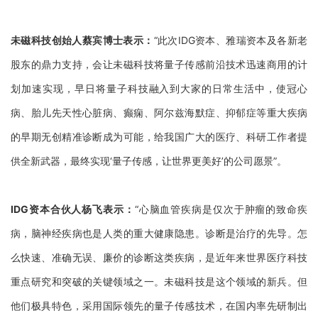
未磁科技创始人蔡宾博士
表示：
“此次
IDG
资本、雅瑞资本及各新老
股东的鼎力支持，会让未磁科技将量子传感前沿技术迅速商用的计
划加速实现，早日将量子科技融入到大家的日常生活中，使冠心
病、胎儿先天性心脏病、癫痫、阿尔兹海默症、抑郁症等重大疾病
的早期无创精准诊断成为可能，给我国广大的医疗、科研工作者提
供全新武器，最终实现‘量子传感，让世界更美好’的公司愿景”。
IDG
资本合伙人杨飞表示：
“心脑血管疾病是仅次于肿瘤的致命疾
病，脑神经疾病也是人类的重大健康隐患。诊断是治疗的先导。怎
么快速、准确无误、廉价的诊断这类疾病，是近年来世界医疗科技
重点研究和突破的关键领域之一。未磁科技是这个领域的新兵。但
他们极具特色，采用国际领先的量子传感技术，在国内率先研制出