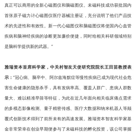
真正可以商用的全新心磁图仪和脑磁图仪。未磁科技成功获批国内
首张原子磁力计心磁图仪医疗器械注册证，充分说明了他们产品技
术的先进性和有效性。新一代心磁图仪和脑磁图仪将使国内心血管
疾病和脑神经疾病的诊断更加廉价便捷，同时给相关科研领域特别
是脑科学提供新的武器。”
雅瑞资本首席科学家，中关村智友天使研究院院长王田苗教授表
示：
“冠心病、脑卒中、阿尔兹海默症等慢性疾病已成为现代社会危
害生命健康的隐形杀手，具有发病率高、覆盖人群广、患病人群数
量大、难以精准早筛等特征，为此在近几年面向相关临床痛点需求
的多模态影像检测、量子精密传感、医疗大数据和纳米机器人等颠
覆式创新技术得到了前所未有的高速发展。雅瑞资本智友科学家基
金非常荣幸在创业早期便参与了未磁科技的孵化投资，该公司掌握