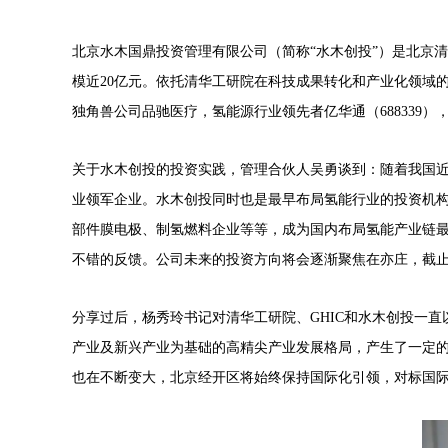
北京水木国鼎投资管理有限公司（简称“水木创投”）是北京清
模近20亿元。依托清华工研院在科技成果转化和产业化领域
独角兽公司品驰医疗，氢能源行业领先者亿华通（688339），
关于水木创投的投资实践，管理合伙人吴勇谈到：
随着我国
业领军企业。
水木创投同时也是最早布局氢能行业的投资机
部件膜电极、制氢燃料企业等等，成为国内布局氢能产业链最
不错的反馈。
公司未来的投资方向将会逐渐聚焦在亦庄，截止目
分享过后，杨秀玲书记对清华工研院、
G
HIC
和水木创投
一直
产业及新兴产业为基础的高精尖产业发展格局，产生了一定
也在不断变大，北京经开区将始终保持国际化引领，对标国