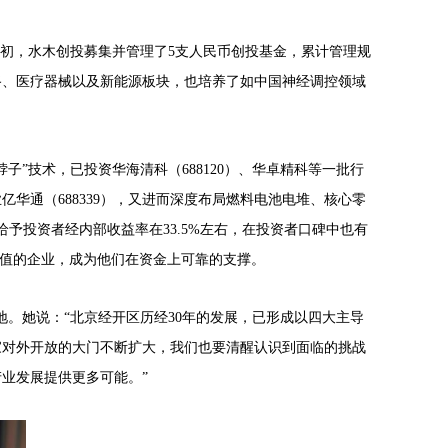
年初，水木创投募集并管理了5支人民币创投基金，累计管理规
电路、医疗器械以及新能源板块，也培养了如中国神经调控领域
脖子”技术
，已投资华海清科（688120）、华卓精科等一批行
业亿华通（
688339
），又进而深度布局燃料电池电堆、核心零
予投资者经内部收益率在33.5%左右，在投资者口碑中也有
值的企业，成为他们在资金上可靠的支撑。
地。她说
：“
北京经开区历经
30年的发展，已形成以四大主导
家对外开放的大门不断扩大，
我们也要清醒认识到面临的挑战
业发展提供更多可能。”