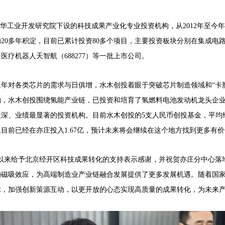
华工业开发研究院下设的科技成果产业化专业投资机构，从2012年至今
的20多年积淀，目前已累计投资80多个项目，主要投资板块分别在集成
医疗机器人天智航（688277）等一批上市公司。
近年对各类芯片的需求与日俱增，水木创投着眼于突破芯片制造领域和“卡
构，
水木创投围绕氢能产业链，已投资和培育了氢燃料电池发动机龙头企
深、业绩最显著的投资机构。目前水木创投的5支人民币创投基金，平均给
前已经在亦庄投入1.67亿，
预计未来将会继续在这个地方找到更多有价
以来给予北京经开区科技成果转化的支持表示感谢，并祝贺亦庄分中心落
的磁吸效应，
为高端制造业产业链融合发展提供了更多发展机遇。随着国
际，
加强创新策源互动，以更开放的心态实现高质量的成果转化，为未来产