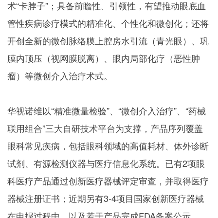
术“卡脖子”；具备前瞻性、引领性，有望推动眼底血
管性疾病诊疗模式的精准化、个性化和微创化；还将
开创全新的微创脉络膜上腔房水引流（青光眼）、巩
膜内顶压（视网膜脱离）、眼内局部化疗（恶性肿
瘤）等微创介入治疗术式。
华视诺维以
“精准微量检验”、“微创介入治疗”、“药械
联用组合”三大自研技术平台为支撑，产品序列覆盖
眼科常见疾病，包括眼科领域的高值耗材、体外诊断
试剂、有源检测仪器与医疗信息化系统。已有
2
项眼
科医疗产品通过创新医疗器械评定审查，并取得医疗
器械注册证书；近期另有
3-4
项目国家创新医疗器械
在申报过程中，以及若干产品完成
FDA
备案公示。