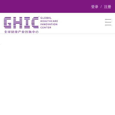
登录
注册
全球健康产业创新中心
全球健康产业创新中心由北京清华工业开发研究院发起并
设立，旨在对接全球医疗创新技术与资源，加强科技成果
的转化，帮助医疗器械、诊断和服务等创新技术的有效落